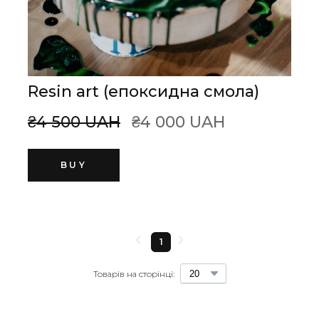
Resin art (епоксидна смола)
₴4 500 UAH
₴4 000 UAH
BUY
1
Товарів на сторінці: