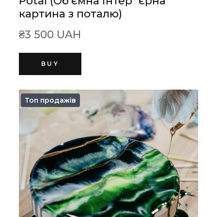
Potal (Обʼємна інтер`єрна
картина з поталю)
₴3 500 UAH
BUY
Топ продажів