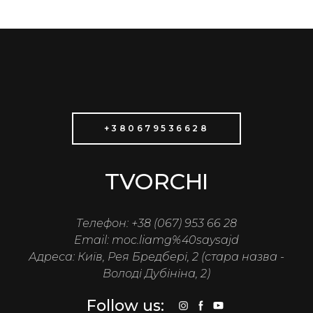
+380679536628
TVORCHI
Tелефон: +38 (067) 953 66 28
Email: moc.liamg%40saysajd
Адреса: Київ, Рея Бредбері, 2 (стара назва -
Володі Дубініна, 2)
Follow us: